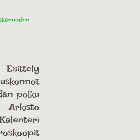
pakanuuden
Esittely
uskonnot
dan polku
Arkisto
Kalenteri
roskoopit