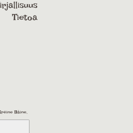
irjallisuus
Tietoa
Gréine Báine.