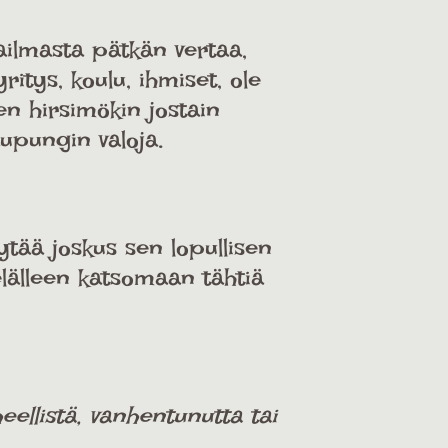
aailmasta pätkän vertaa,
ritys, koulu, ihmiset, ole
en hirsimökin jostain
aupungin valoja.
ytää joskus sen lopullisen
elälleen katsomaan tähtiä
ellistä, vanhentunutta tai