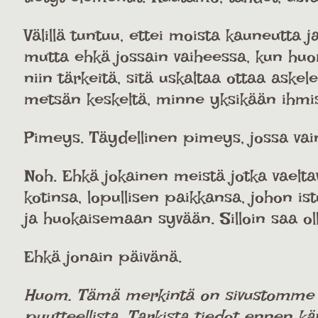
Välillä tuntuu, ettei moista kauneutta 
mutta ehkä jossain vaiheessa, kun huomaa
niin tärkeitä, sitä uskaltaa ottaa aske
metsän keskeltä, minne yksikään ihmise
Pimeys. Täydellinen pimeys, jossa vain t
Noh. Ehkä jokainen meistä jotka vaelta
kotinsa, lopullisen paikkansa, johon is
ja huokaisemaan syvään. Silloin saa ol
Ehkä jonain päivänä.
Huom. Tämä merkintä on sivustomme käy
puutteellista. Tarkista tiedot ennen kä