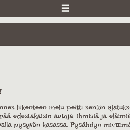
☰
!
unnes liikenteen melu peitti senkin ajatu
ää edestakaisin autoja, ihmisiä ja eläimi
 tavalla pysyvän kasassa. Pysähdyn miettim