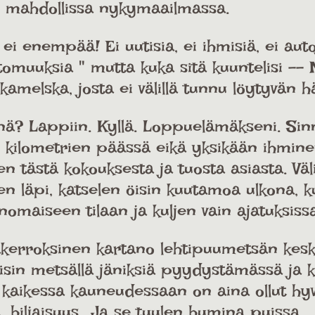
on mahdollissa nykymaailmassa.
, ei enempää! Ei uutisia, ei ihmisiä, ei auto
tomuuksia " mutta kuka sitä kuuntelisi --
melska, josta ei välillä tunnu löytyvän h
ä? Lappiin. Kyllä. Loppuelämäkseni. Sin
 kilometrien päässä eikä yksikään ihminen 
en tästä kokouksesta ja tuosta asiasta. Väl
n läpi, katselen öisin kuutamoa ulkona, kun
omaiseen tilaan ja kuljen vain ajatuksissa
erroksinen kartano lehtipuumetsän keskel
kävisin metsällä jäniksiä pyydystämässä ja
o kaikessa kauneudessaan on aina ollut hyv
, hiljaisuus.. Ja se tuulen humina puissa.