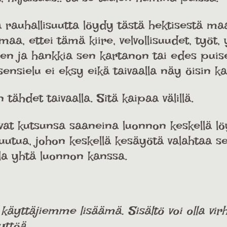
ja rauhallisuutta löydy tästä hektisestä m
, ettei tämä kiire, velvollisuudet, työt, y
leen ja hankkia sen kartanon tai edes puis
nsielu ei eksy eikä taivaalla näy öisin k
ähdet taivaalla. Sitä kaipaa välillä.
vat kutsunsa saaneina luonnon keskellä lö
tuutua, johon keskellä kesäyötä valahtaa s
la yhtä luonnon kanssa.
ttäjiemme lisäämä. Sisältö voi olla virhe
yttöä.