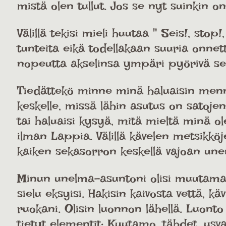
mistä olen tullut. Jos se nyt suinkin 
Välillä tekisi mieli huutaa " Seis!, stop!
tunteita eikä todellakaan suuria onnet
nopeutta akselinsa ympäri pyörivä seka
Tiedättekö minne minä haluaisin menn
keskelle, missä lähin asutus on satojen
tai haluaisi kysyä, mitä mieltä minä ol
ilman Lappia. Välillä kävelen metsikköje
kaiken sekasorron keskellä vajoan unen
Minun unelma-asuntoni olisi muutamak
sielu eksyisi. Hakisin kaivosta vettä, 
ruokani. Olisin luonnon lähellä. Luont
tietyt elementit: Kuutamo, tähdet, usva