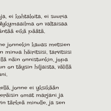
ja, ei kohtaloita, ei suuria
 Nykymaailma on valtaisaa
äntää eikä päätä.
ne jonnekin kauas metsien
minua häiritsisi, tarvitsisi
illä näin onnistunkin, jopa
 on täysin hiljaista, välillä
ni.
lä, jonne ei yksikään
 keräisin omat marjani ja
in tärkeä minulle, ja sen