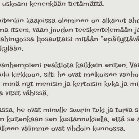
 uskoani kenenkään tietämättä.
 kuitenkin kaapissa oleminen on alkanut 
oma itseni, vaan joudun teeskentelemään j
hingossa lipsauttaisi mitään ”epäilyttäv
 kylään.
vanhempieni reaktiota kaikkein eniten. Vai
lu kirkkoon, silti he ovat melkoisen vanhoil
s minä nyt menisin ja kertoisin kuka ja m
 vitsit vähissä.
, he ovat minulle suurin tuki ja turva sil
 en kuitenkaan sen kustannuksella, että se
jälkeen välimme ovat vihdoin kunnossa.