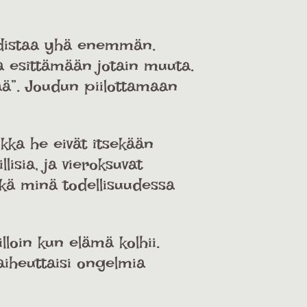
ahdistaa yhä enemmän.
a esittämään jotain muuta.
ää”. Joudun piilottamaan
kka he eivät itsekään
lisia, ja vieroksuvat
ikä minä todellisuudessa
loin kun elämä kolhii.
 aiheuttaisi ongelmia