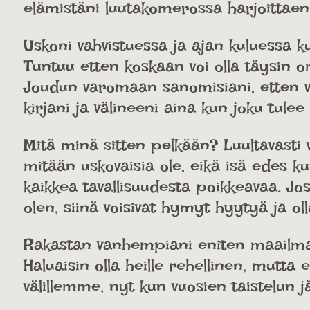
elämistäni luutakomerossa harjoittaen
Uskoni vahvistuessa ja ajan kuluessa
Tuntuu etten koskaan voi olla täysin 
Joudun varomaan sanomisiani, etten va
kirjani ja välineeni aina kun joku tulee
Mitä minä sitten pelkään? Luultavasti 
mitään uskovaisia ole, eikä isä edes kuu
kaikkea tavallisuudesta poikkeavaa. Jo
olen, siinä voisivat hymyt hyytyä ja olla
Rakastan vanhempiani eniten maailmassa
Haluaisin olla heille rehellinen, mutta
välillemme, nyt kun vuosien taistelun 