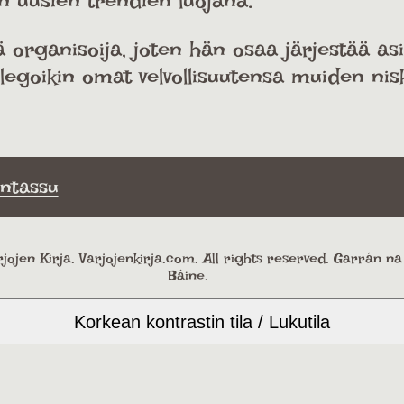
 uusien trendien luojana.
organisoija, joten hän osaa järjestää asia
egoikin omat velvollisuutensa muiden nisko
ntassu
jojen Kirja. Varjojenkirja.com. All rights reserved. Garrán n
Báine.
Korkean kontrastin tila / Lukutila