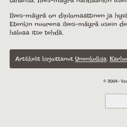
tahansa. Ilves-mäyrä nähdäänkin usein
Ilves-mäyrä on diplomaattinen ja hyvä 
Etenkin nuorena ilves-mäyrä usein del
haluaa itse tehdä.
Artikkelit kirjoittanut
Unenkulkija
,
Karhu
© 2004- Var