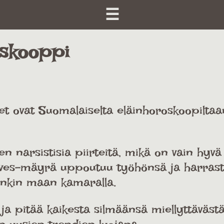
☰
oskooppi
iset ovat Suomalaiselta eläinhoroskoopiltaa
en narsistisia piirteitä, mikä on vain hyvä 
. Ilves-mäyrä uppoutuu työhönsä ja harrast
enkin maan kamaralla.
 ja pitää kaikesta silmäänsä miellyttäväst