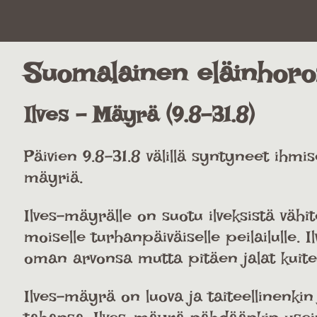
Suomalainen eläinhor
Ilves - Mäyrä (9.8-31.8)
Päivien 9.8-31.8 välillä syntyneet ihm
mäyriä.
Ilves-mäyrälle on suotu ilveksistä vähit
moiselle turhanpäiväiselle peilailulle
oman arvonsa mutta pitäen jalat kuit
Ilves-mäyrä on luova ja taiteellinenkin