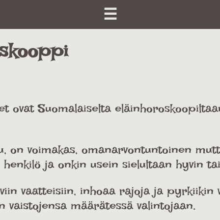
☰
oskooppi
set ovat Suomalaiselta eläinhoroskoopiltaan
u, on voimakas, omanarvontuntoinen mutta 
henkilö ja onkin usein sielultaan hyvin tai
aviin vaatteisiin, inhoaa rajoja ja pyrkiiki
 vaistojensa määrätessä valintojaan.