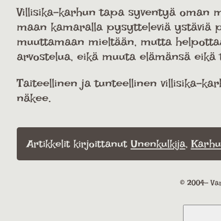
Villisika-karhun tapa syventyä oman mie
maan kamaralla pysytteleviä ystäviä p
muuttamaan mieltään, mutta helpottaa k
arvostelua, eikä muuta elämänsä eikä t
Taiteellinen ja tunteellinen villisika-
näkee.
Artikkelit kirjoittanut
Unenkulkija
,
Karhu
© 2004- Var