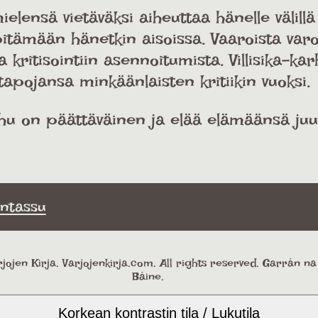
lensä vietäväksi aiheuttaa hänelle välillä
itämään hänetkin aisoissa. Vaaroista var
ritisointiin asennoitumista. Villisika-kar
apojansa minkäänlaisten kritiikin vuoksi.
karhu on päättäväinen ja elää elämäänsä ju
ntassu
jojen Kirja. Varjojenkirja.com. All rights reserved. Garrán n
Báine.
Korkean kontrastin tila / Lukutila