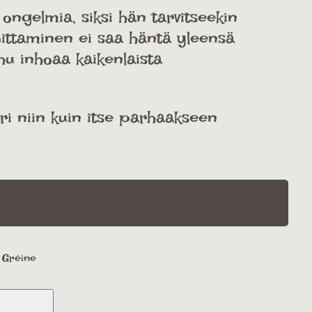
 ongelmia, siksi hän tarvitseekin
oittaminen ei saa häntä yleensä
hu inhoaa kaikenlaista
uri niin kuin itse parhaakseen
a Gréine