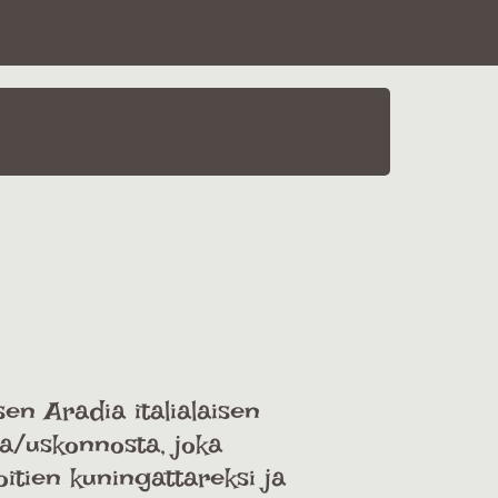
en Aradia italialaisen
ta/uskonnosta, joka
oitien kuningattareksi ja