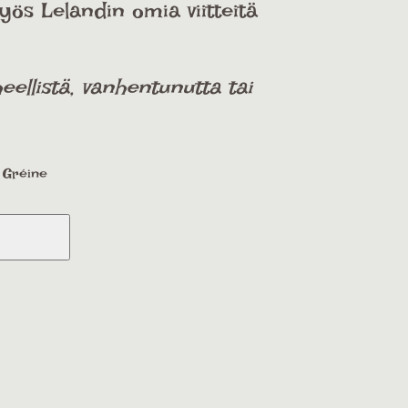
myös Lelandin omia viitteitä
ellistä, vanhentunutta tai
a Gréine