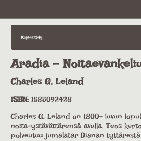
Kirjaesittely
Aradia - Noitaevankeli
Charles G. Leland
ISBN:
1585092428
Charles G. Leland on 1800- luvun lopul
noita-ystävättärensä avulla. Teos kerto
polveutuu jumalatar Dianan tyttärestä A