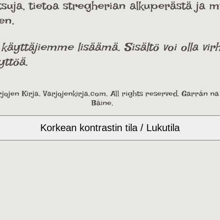
oitsuja, tietoa stregherian alkuperästä ja 
en.
ttäjiemme lisäämä. Sisältö voi olla virhe
yttöä.
jojen Kirja. Varjojenkirja.com. All rights reserved. Garrán n
Báine.
Korkean kontrastin tila / Lukutila