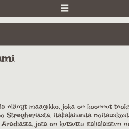
☰
umi
la elänyt maagikko, joka on koonnut teoks
o Stregheriasta, italialaisesta noitauskos
radiasta, jota on kutsuttu italialaisten n