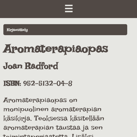
☰
Kirjaesittely
Aromaterapiaopas
Joan Radford
ISBN:
952-5132-04-8
Aromaterapiaopas on
monipuolinen aromaterapian
käsikirja. Teoksessa käsitellään
aromaterapian taustaa ja sen
toimintaperiaatetta. Lisäksi