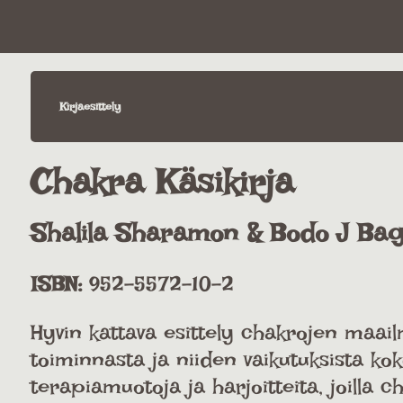
Kirjaesittely
Chakra Käsikirja
Shalila Sharamon & Bodo J Bag
ISBN:
952-5572-10-2
Hyvin kattava esittely chakrojen maai
toiminnasta ja niiden vaikutuksista ko
terapiamuotoja ja harjoitteita, joilla 