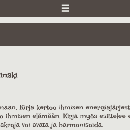
☰
inski
lmaan. Kirja kertoo ihmisen energiajärjes
ko ihmisen elämään. Kirja myös esittelee 
chakroja voi avata ja harmonisoida.