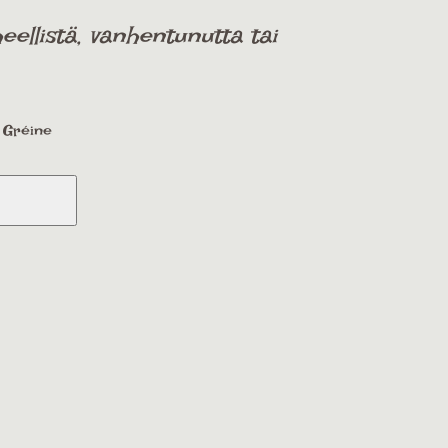
ellistä, vanhentunutta tai
a Gréine