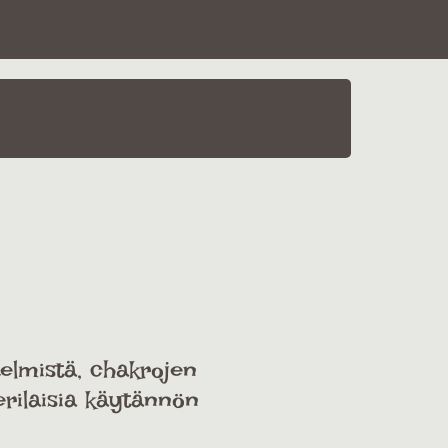
telmistä, chakrojen
erilaisia käytännön