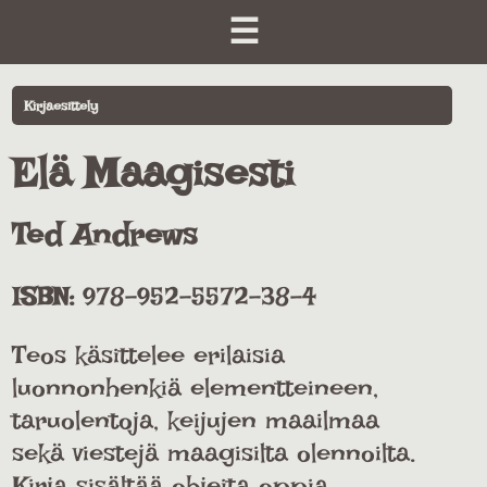
☰
Kirjaesittely
Elä Maagisesti
Ted Andrews
ISBN:
978-952-5572-38-4
Teos käsittelee erilaisia
luonnonhenkiä elementteineen,
taruolentoja, keijujen maailmaa
sekä viestejä maagisilta olennoilta.
Kirja sisältää ohjeita oppia