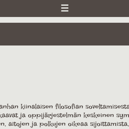
☰
han kiinalaisen filosofian soveltamisest
i-kaavat ja oppijärjestelmän keskeinen sy
en, aitojen ja polkujen oikeaa sijoittamist