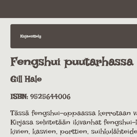
Kirjaesittely
Fengshui puutarhassa
Gill Hale
ISBN:
9525644006
Tässä fengshui-oppaassa kerrotaan van
Kirjasa selvitetään ikivanhat fengshu
kivien, kasvien, porttien, suihkulähteid