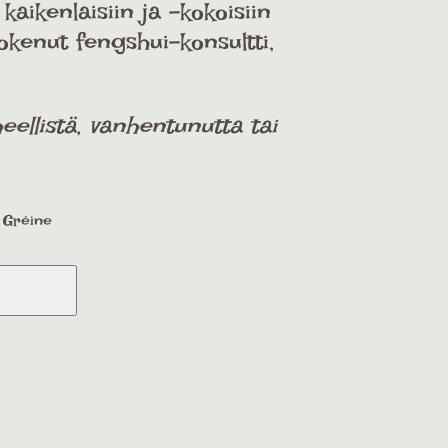
aikenlaisiin ja -kokoisiin
kokenut fengshui-konsultti,
ellistä, vanhentunutta tai
a Gréine