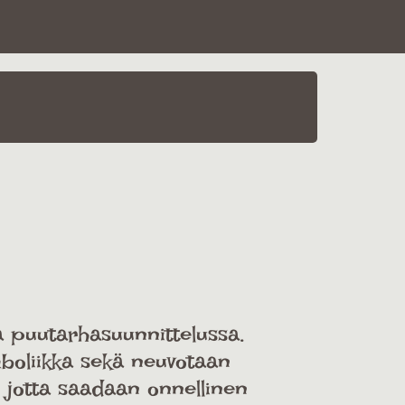
a puutarhasuunnittelussa.
mboliikka sekä neuvotaan
a, jotta saadaan onnellinen