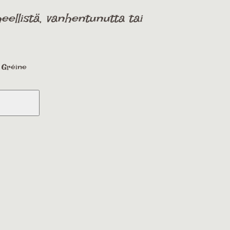
ellistä, vanhentunutta tai
a Gréine