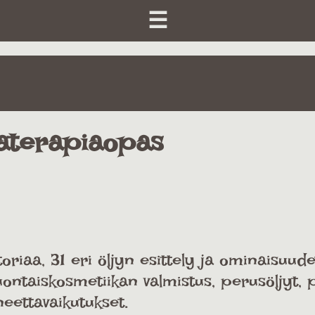
☰
materapiaopas
toriaa, 31 eri öljyn esittely ja ominaisuude
ontaiskosmetiikan valmistus, perusöljyt, 
eettavaikutukset.