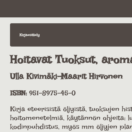
Kirjaesittely
Hoitavat Tuoksut, aro
Ulla Kivimäki-Maarit Hirvonen
ISBN:
951-8975-45-0
Kirja eteerisistä öljyistä, tuoksujen his
hoitomenetelmiä, käytännön ohjeita: lu
kodinpuhdistus, myös mm öljyjen plan