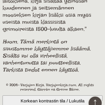
laitoksena. kirja sisältää ydinosan
kuudennen ja seitsemännen
mooseksen kirjan lisäksi osia myös
useista muista klassisista
grimoireista 1500-luvulta alkaen."
Huom. Tämä merkintä on
sivustomme käyttäjiemme lisäämä.
Sisältö voi olla virheellistä,
vanhentunutta tai puutteellista.
Tarkista tiedot ennen käyttöä.
© 2004- Varjojen Kirja. Varjojenkirja.com. All rights
reserved. Garrán na Gréine Báine.
↑
Korkean kontrastin tila / Lukutila