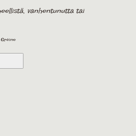
ellistä, vanhentunutta tai
a Gréine