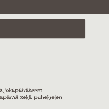
a jokapäiväiseen
apäiviä sekä puhekielen