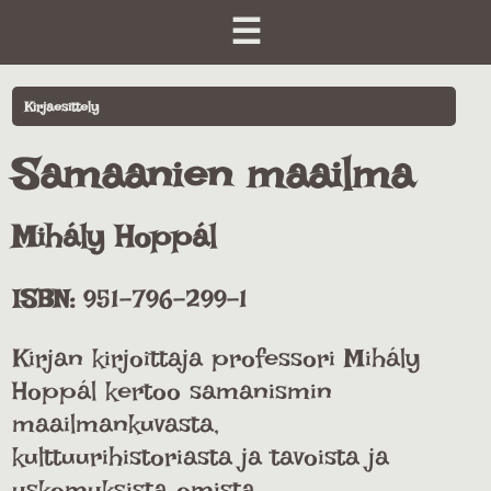
☰
Kirjaesittely
Samaanien maailma
Mihály Hoppál
ISBN:
951-796-299-1
Kirjan kirjoittaja professori Mihály
Hoppál kertoo samanismin
maailmankuvasta,
kulttuurihistoriasta ja tavoista ja
uskomuksista omista