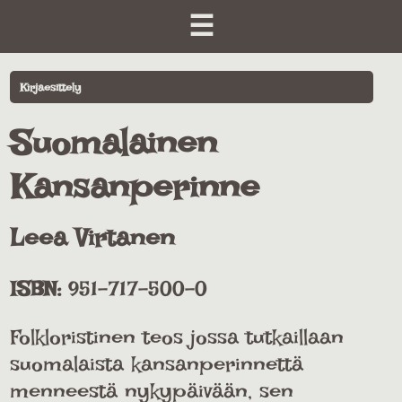
☰
Kirjaesittely
Suomalainen
Kansanperinne
Leea Virtanen
ISBN:
951-717-500-0
Folkloristinen teos jossa tutkaillaan
suomalaista kansanperinnettä
menneestä nykypäivään, sen