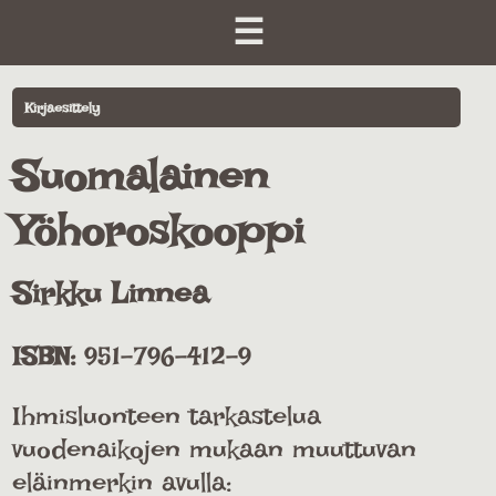
☰
Kirjaesittely
Suomalainen
Yöhoroskooppi
Sirkku Linnea
ISBN:
951-796-412-9
Ihmisluonteen tarkastelua
vuodenaikojen mukaan muuttuvan
eläinmerkin avulla: