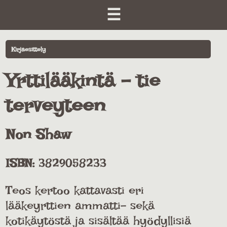
☰
Kirjaesittely
Yrttilääkintä - tie
terveyteen
Non Shaw
ISBN:
3829058233
Teos kertoo kattavasti eri
lääkeyrttien ammatti- sekä
kotikäytöstä ja sisältää hyödyllisiä